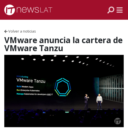
Skip to content
PANAMÁ
COLOMBIA
Volver a noticias
VENEZUELA
VMware anuncia la cartera de
VMware Tanzu
ECUADOR
PERÚ
CHILE
ARGENTINA
MÉXICO