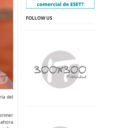
FOLLOW US
ia del
primer
 ahora