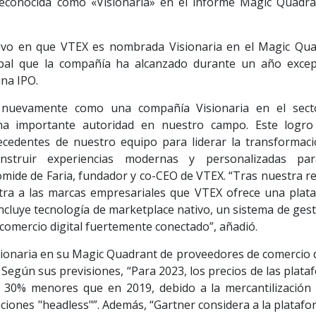
econocida como «Visionaria» en el informe Magic Quadra
ivo en que VTEX es nombrada Visionaria en el Magic Qua
obal que la compañía ha alcanzado durante un año excep
una IPO.
 nuevamente como una compañía Visionaria en el sect
una importante autoridad en nuestro campo. Este logro
cedentes de nuestro equipo para liderar la transformaci
onstruir experiencias modernas y personalizadas pa
ide de Faria, fundador y co-CEO de VTEX. “Tras nuestra re
tra a las marcas empresariales que VTEX ofrece una plat
incluye tecnología de marketplace nativo, un sistema de ges
comercio digital fuertemente conectado”, añadió.
onaria en su Magic Quadrant de proveedores de comercio di
 Según sus previsiones, “Para 2023, los precios de las plat
 30% menores que en 2019, debido a la mercantilización 
ciones "headless"”. Además, “Gartner considera a la plataf