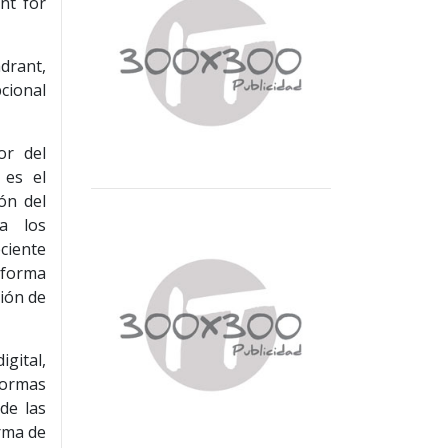
nt for
drant,
cional
or del
 es el
ón del
ra los
ciente
aforma
tión de
gital,
aformas
de las
orma de