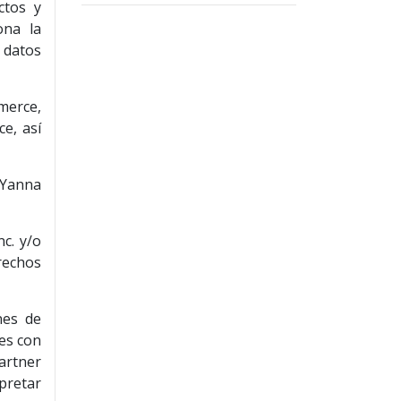
ctos y
ona la
y datos
merce,
e, así
 Yanna
c. y/o
erechos
nes de
res con
artner
rpretar