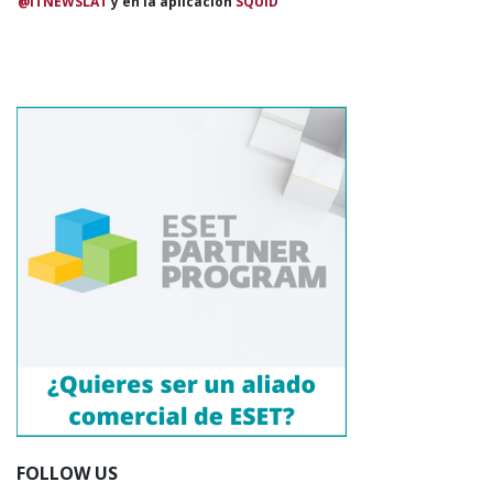
@ITNEWSLAT
y en la aplicación
SQUID
FOLLOW US