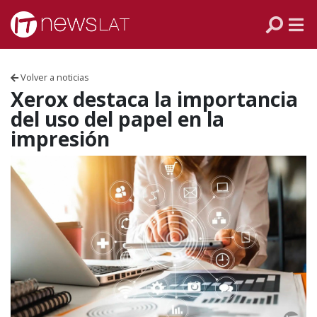
Skip to content
PANAMÁ
COLOMBIA
Volver a noticias
VENEZUELA
Xerox destaca la importancia
del uso del papel en la
ECUADOR
impresión
PERÚ
CHILE
ARGENTINA
MÉXICO