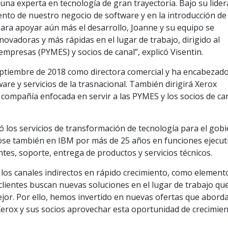
 una experta en tecnología de gran trayectoria. Bajo su lide
ento de nuestro negocio de software y en la introducción de
 Para apoyar aún más el desarrollo, Joanne y su equipo se
novadoras y más rápidas en el lugar de trabajo, dirigido al
presas (PYMES) y socios de canal”, explicó Visentin.
eptiembre de 2018 como directora comercial y ha encabezado
ware y servicios de la trasnacional. También dirigirá Xerox
a compañía enfocada en servir a las PYMES y los socios de ca
ró los servicios de transformación de tecnología para el gob
ose también en IBM por más de 25 años en funciones ejecut
ntes, soporte, entrega de productos y servicios técnicos.
los canales indirectos en rápido crecimiento, como element
clientes buscan nuevas soluciones en el lugar de trabajo qu
ejor. Por ello, hemos invertido en nuevas ofertas que abord
erox y sus socios aprovechar esta oportunidad de crecimien