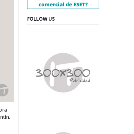
FOLLOW US
ora
ntin,