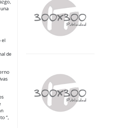
razgo,
 una
 el
nal de
ierno
ivas
os
e
an
to “,