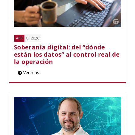
8
2026
APR
Soberanía digital: del “dónde
están los datos” al control real de
la operación
Ver más