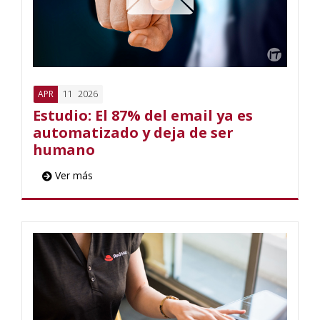
11
2026
APR
Estudio: El 87% del email ya es
automatizado y deja de ser
humano
Ver más