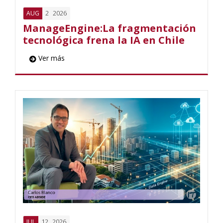
2
2026
AUG
ManageEngine:La fragmentación
tecnológica frena la IA en Chile
Ver más
12
2026
JUL