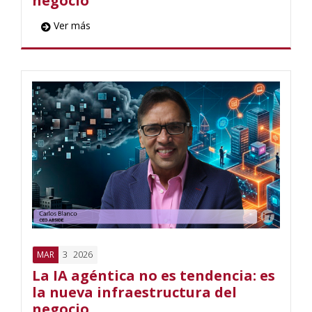
negocio
Ver más
3
2026
MAR
La IA agéntica no es tendencia: es
la nueva infraestructura del
negocio