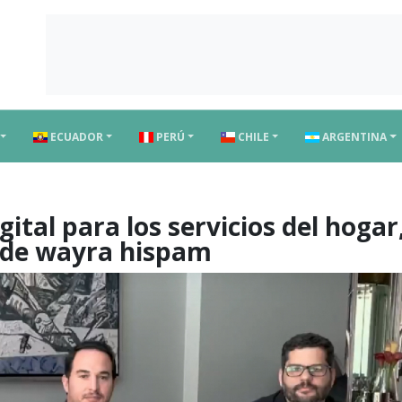
ECUADOR
PERÚ
CHILE
ARGENTINA
gital para los servicios del hogar
o de wayra hispam