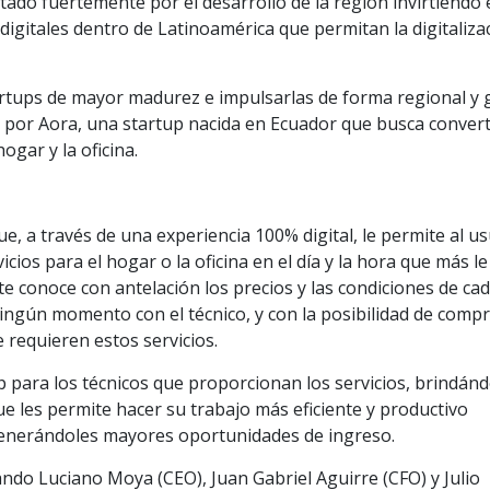
ado fuertemente por el desarrollo de la región invirtiendo
digitales dentro de Latinoamérica que permitan la digitaliza
artups de mayor madurez e impulsarlas de forma regional y g
por Aora, una startup nacida en Ecuador que busca convert
ogar y la oficina.
e, a través de una experiencia 100% digital, le permite al u
cios para el hogar o la oficina en el día y la hora que más le
te conoce con antelación los precios y las condiciones de ca
 ningún momento con el técnico, y con la posibilidad de comp
 requieren estos servicios.
 para los técnicos que proporcionan los servicios, brindánd
e les permite hacer su trabajo más eficiente y productivo
enerándoles mayores oportunidades de ingreso.
ndo Luciano Moya (CEO), Juan Gabriel Aguirre (CFO) y Julio