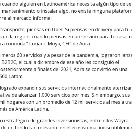
 cuando alguien en Latinoamérica necesita algún tipo de se
, mantenimiento o instalar algo, no existe ninguna platafo
re al mercado informal.
transporte, piensas en Uber. Si piensas en delivery para tu 
 en la región, cuando piensas en un servicio para tu casa, 
ra conocida.” Luciano Moya, CEO de Aora.
rimeros 60 servicios y a pesar de la pandemia, lograron lanz
B2B2C, el cual a diciembre de ese año les consiguió el
osteriormente a finales del 2021, Aora se convirtió en una
 500 Latam.
 logrado expandir sus servicios internacionalmente aterriza
tativa de alcanzar 1,000 servicios por mes. Sin embargo, sus
mil hogares con un promedio de 12 mil servicios al mes a tr
 más de América Latina.
o estratégico de grandes inversionistas, entre ellos Wayra
a de un fondo tan relevante en el ecosistema, indiscutibleme