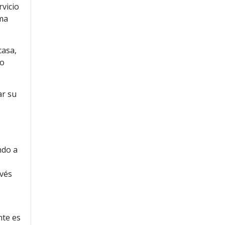
rvicio
rma
casa,
no
ar su
ndo a
avés
nte es