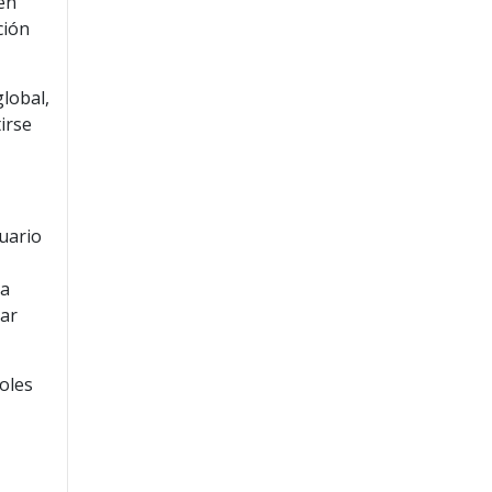
 en
ción
lobal,
irse
suario
da
rar
oles