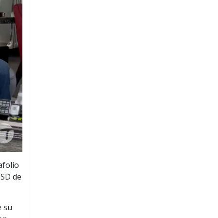
afolio
USD de
e su