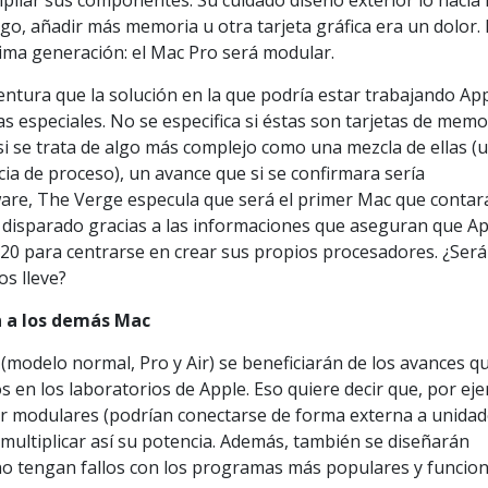
ampliar sus componentes. Su cuidado diseño exterior lo hacía 
o, añadir más memoria u otra tarjeta gráfica era un dolor. 
ima generación: el Mac Pro será modular.
entura que la solución en la que podría estar trabajando Ap
as especiales. No se especifica si éstas son tarjetas de memo
 si se trata de algo más complejo como una mezcla de ellas (u
ia de proceso), un avance que si se confirmara sería
ware, The Verge especula que será el primer Mac que contar
disparado gracias a las informaciones que aseguran que A
020 para centrarse en crear sus propios procesadores. ¿Será
os lleve?
n a los demás Mac
modelo normal, Pro y Air) se beneficiarán de los avances q
en los laboratorios de Apple. Eso quiere decir que, por ej
r modulares (podrían conectarse de forma externa a unidad
multiplicar así su potencia. Además, también se diseñarán
no tengan fallos con los programas más populares y funcio