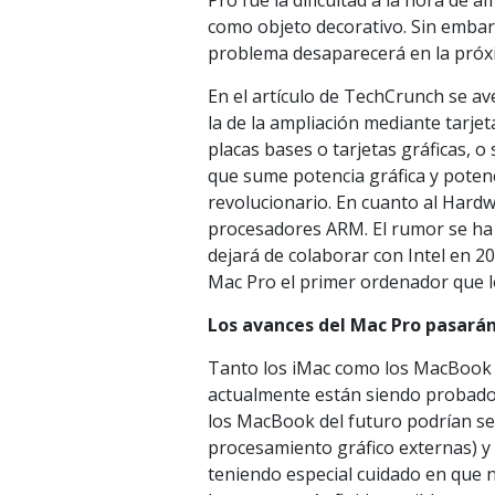
Pro fue la dificultad a la hora de 
como objeto decorativo. Sin embarg
problema desaparecerá en la próx
En el artículo de TechCrunch se av
la de la ampliación mediante tarjet
placas bases o tarjetas gráficas, o
que sume potencia gráfica y potenc
revolucionario. En cuanto al Hard
procesadores ARM. El rumor se ha 
dejará de colaborar con Intel en 2
Mac Pro el primer ordenador que l
Los avances del Mac Pro pasará
Tanto los iMac como los MacBook (
actualmente están siendo probados 
los MacBook del futuro podrían se
procesamiento gráfico externas) y 
teniendo especial cuidado en que 