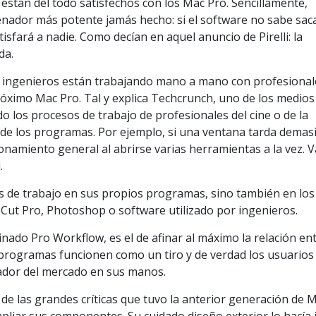
están del todo satisfechos con los Mac Pro. Sencillamente,
enador más potente jamás hecho: si el software no sabe sac
tisfará a nadie. Como decían en aquel anuncio de Pirelli: la
da.
s ingenieros están trabajando mano a mano con profesional
róximo Mac Pro. Tal y explica Techcrunch, uno de los medios
do los procesos de trabajo de profesionales del cine o de la
s de los programas. Por ejemplo, si una ventana tarda demas
cionamiento general al abrirse varias herramientas a la vez. 
.
s de trabajo en sus propios programas, sino también en los
Cut Pro, Photoshop o software utilizado por ingenieros.
inado Pro Workflow, es el de afinar al máximo la relación en
programas funcionen como un tiro y de verdad los usuarios
ador del mercado en sus manos.
de las grandes críticas que tuvo la anterior generación de 