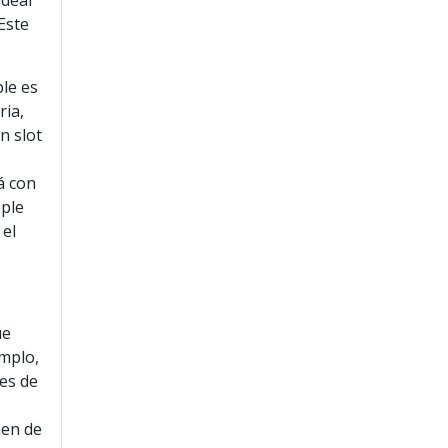
ideal
Este
ple es
ria,
n slot
á con
pple
 el
ue
emplo,
es de
nen de