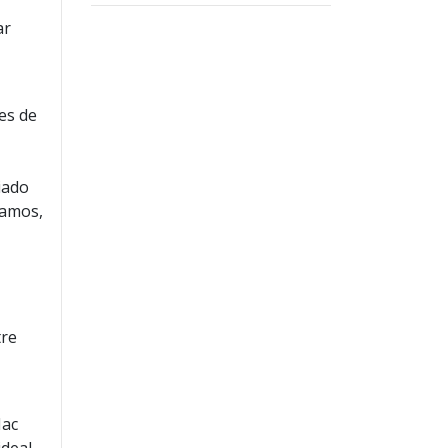
ar
es de
iado
Vamos,
tre
Mac