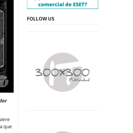
FOLLOW US
dor
uiere
ga que