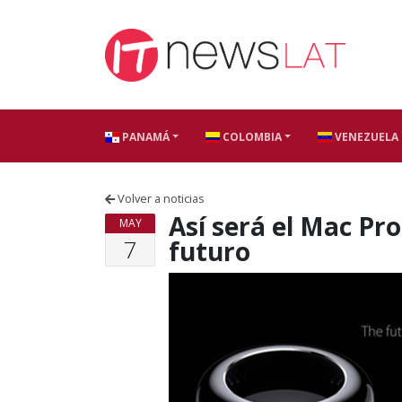
Skip to content
PANAMÁ
COLOMBIA
VENEZUELA
Volver a noticias
Así será el Mac Pr
MAY
7
futuro