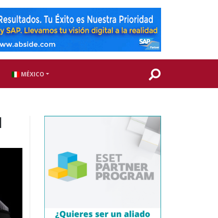
MÉXICO
l