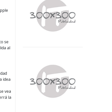
Apple
to se
ida al
idad
a idea
se vea
rrá la