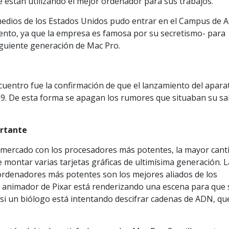
 están utilizando el mejor ordenador para sus trabajos.
medios de los Estados Unidos pudo entrar en el Campus de 
ento, ya que la empresa es famosa por su secretismo- para
guiente generación de Mac Pro.
cuentro fue la confirmación de que el lanzamiento del apara
19. De esta forma se apagan los rumores que situaban su sal
ortante
 mercado con los procesadores más potentes, la mayor cant
 montar varias tarjetas gráficas de ultimísima generación. L
s ordenadores más potentes son los mejores aliados de los
n animador de Pixar está renderizando una escena para que 
si un biólogo está intentando descifrar cadenas de ADN, que