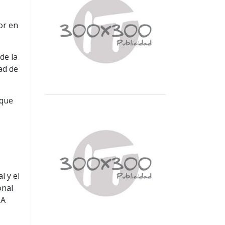
or en
de la
ad de
 que
l y el
onal
SA