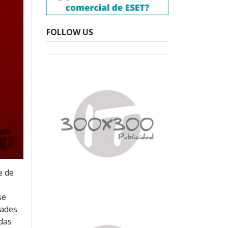
FOLLOW US
e de
se
dades
odas