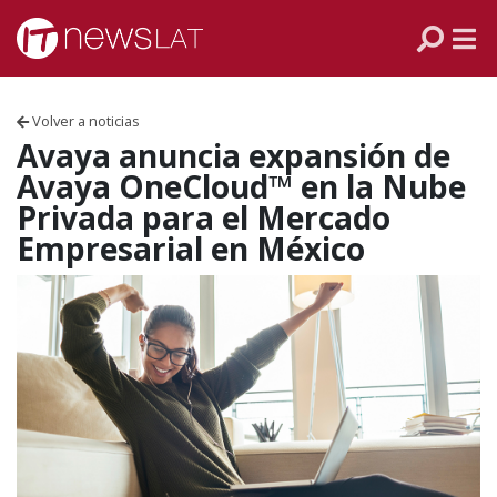
Skip to content
PANAMÁ
COLOMBIA
Volver a noticias
VENEZUELA
Avaya anuncia expansión de
Avaya OneCloud™ en la Nube
ECUADOR
Privada para el Mercado
Empresarial en México
PERÚ
CHILE
ARGENTINA
MÉXICO