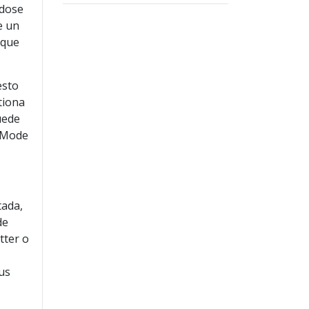
ndose
e un
 que
esto
tiona
uede
y Mode
tada,
de
tter o
us