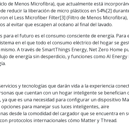
(Ciclo de Menos Microfibra), que actualmente está incorporá
e reducir la liberación de micro plásticos en 54%[2] durant
ron el Less Microfiber Filter[3] (Filtro de Menos Microfibra),
os al evitar que escapen al océano al final del lavado.
 para el futuro es el consumo consciente de energía. Para 
istema en el que todo el consumo eléctrico del hogar se ges
í mismo. A través de SmartThings Energy, Net Zero Home p
flujo de energía sin desperdicio, y funciones como AI Energ
ía.
ervicios y tecnologías que darán vida a la experiencia conec
sonas que cuentan con un hogar inteligente se benefician 
, ya que es una necesidad para configurar un dispositivo Ma
opciones para manejar sus luces inteligentes, aire
anas desde la comodidad del cargador que se encuentra en s
 con protocolos internacionales cómo Matter y Thread.