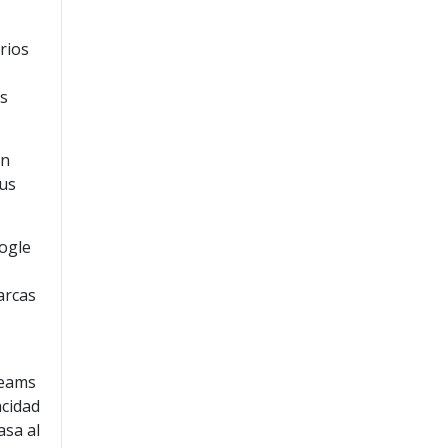
rios
ás
en
sus
oogle
arcas
Teams
acidad
asa al