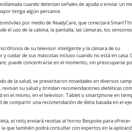
deollamada cuando detectan señales de ayuda o enviar un m
ayor tenga algún percance.
 automóviles por medio de ReadyCare, que conectará SmartTh
de el uso de la cabina, la pantalla, las cámaras, los sensores
icrófonos de su televisor inteligente y la cámara de su
r y cuidar de sus mascotas incluso cuando no está en casa.
are, puede concentrarse en el momento, sin preocuparse po
ado de la salud, se presentaron novedades en diversos camp
 revisan su salud y brindan recomendaciones dietéticas có
d en el mismo, en el televisor, Tablet o smartphone en tiem
ad de compartir una recomendación de dieta basada en el ejer
eta, el reloj enviará recetas al horno Bespoke para ofrecer
 la que también podrá consultar con expertos en la aplicaci