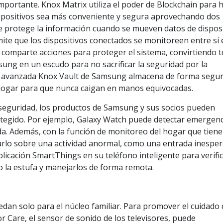
mportante. Knox Matrix utiliza el poder de Blockchain para 
dispositivos sea más conveniente y segura aprovechando dos
que protege la información cuando se mueven datos de disposi
mite que los dispositivos conectados se monitoreen entre sí
comparte acciones para proteger el sistema, convirtiendo 
ung en un escudo para no sacrificar la seguridad por la
ad avanzada Knox Vault de Samsung almacena de forma segu
 hogar para que nunca caigan en manos equivocadas.
 seguridad, los productos de Samsung y sus socios pueden
tegido. Por ejemplo, Galaxy Watch puede detectar emergenc
yuda. Además, con la función de monitoreo del hogar que tiene
rlo sobre una actividad anormal, como una entrada inesper
icación SmartThings en su teléfono inteligente para verifi
 la estufa y manejarlos de forma remota.
edan solo para el núcleo familiar. Para promover el cuidado 
Care, el sensor de sonido de los televisores, puede