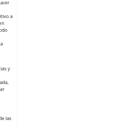
hacer
tivo a
 en
todo
ra
ias y
ada,
car
de las