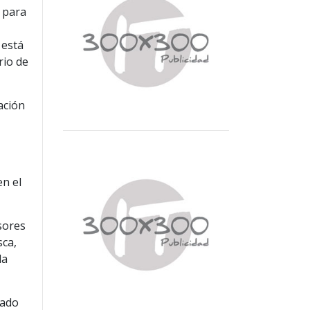
 para
 está
rio de
ación
en el
sores
sca,
la
vado