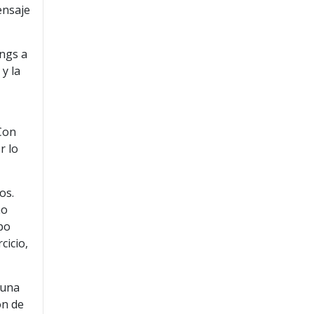
ensaje
ings a
 y la
 Con
r lo
os.
mo
po
cicio,
 una
ón de