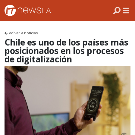
Skip to content
PANAMÁ
COLOMBIA
Volver a noticias
VENEZUELA
Chile es uno de los países más
posicionados en los procesos
ECUADOR
de digitalización
PERÚ
CHILE
ARGENTINA
MÉXICO