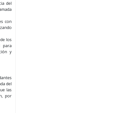
ia del
llamada
es con
nzando
 de los
l para
ción y
dantes
da del
ue las
n, por