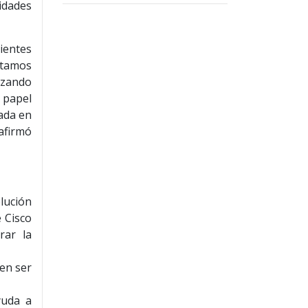
idades
lientes
stamos
izando
u papel
ada en
 afirmó
lución
e Cisco
rar la
den ser
yuda a