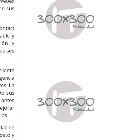
 Webex
 en sus
Contact
able y
ción y
países
cliente
gencia
tes. La
do sus
 antes
ejorar
ios.
idad de
osto y