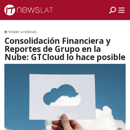
Skip to content
PANAMÁ
COLOMBIA
Volver a noticias
VENEZUELA
Consolidación Financiera y
Reportes de Grupo en la
ECUADOR
Nube: GTCloud lo hace posible
PERÚ
CHILE
ARGENTINA
MÉXICO