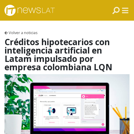
Skip to content
PANAMÁ
COLOMBIA
Volver a noticias
VENEZUELA
Créditos hipotecarios con
inteligencia artificial en
ECUADOR
Latam impulsado por
empresa colombiana LQN
PERÚ
CHILE
ARGENTINA
MÉXICO