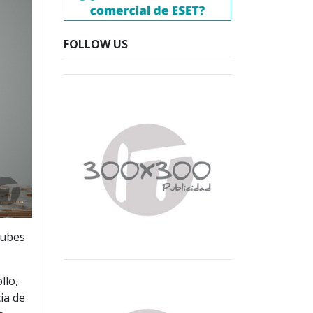
FOLLOW US
nubes
llo,
ia de