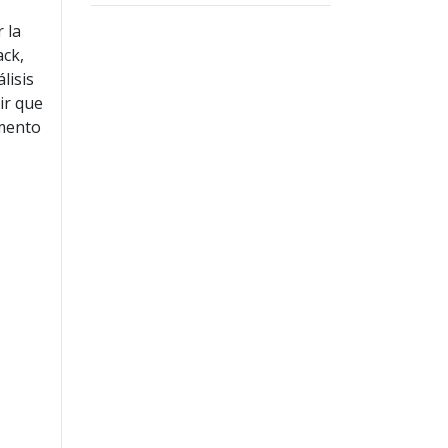
 la
ack,
lisis
ir que
omento