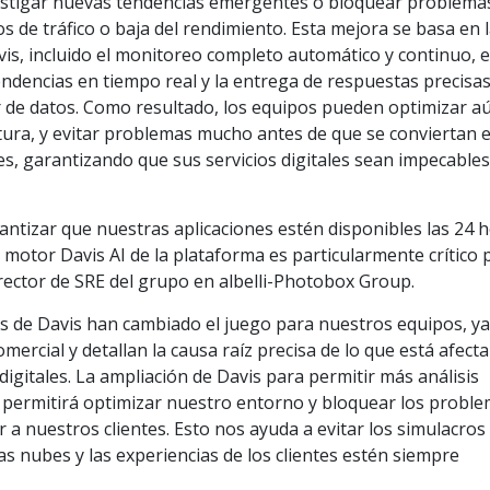
vestigar nuevas tendencias emergentes o bloquear problema
 de tráfico o baja del rendimiento. Esta mejora se basa en 
is, incluido el monitoreo completo automático y continuo, e
ndencias en tiempo real y la entrega de respuestas precisas
ir de datos. Como resultado, los equipos pueden optimizar a
ctura, y evitar problemas mucho antes de que se conviertan 
es, garantizando que sus servicios digitales sean impecables
ntizar que nuestras aplicaciones estén disponibles las 24 
el motor Davis AI de la plataforma es particularmente crítico 
director de SRE del grupo en albelli-Photobox Group.
 de Davis han cambiado el juego para nuestros equipos, y
mercial y detallan la causa raíz precisa de lo que está afect
digitales. La ampliación de Davis para permitir más análisis
permitirá optimizar nuestro entorno y bloquear los probl
 a nuestros clientes. Esto nos ayuda a evitar los simulacros
as nubes y las experiencias de los clientes estén siempre