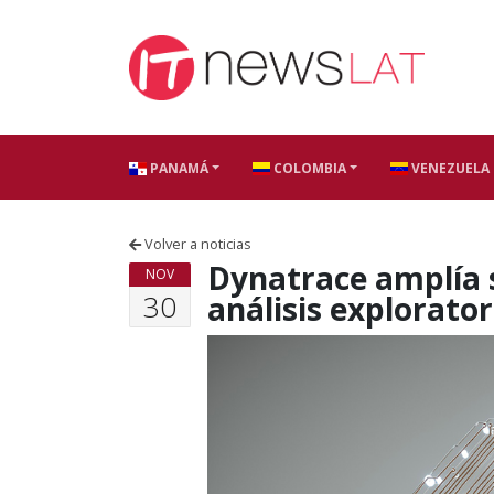
Skip to content
PANAMÁ
COLOMBIA
VENEZUELA
Volver a noticias
Dynatrace amplía 
NOV
30
análisis explorator