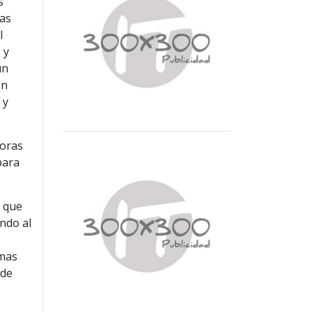
s
las
l
 y
ún
en
 y
horas
para
a que
ando al
emas
 de