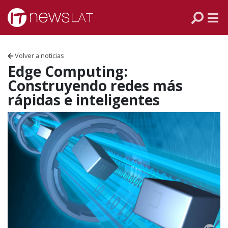
Skip to content
PANAMÁ
COLOMBIA
Volver a noticias
VENEZUELA
Edge Computing:
Construyendo redes más
ECUADOR
rápidas e inteligentes
PERÚ
CHILE
ARGENTINA
MÉXICO