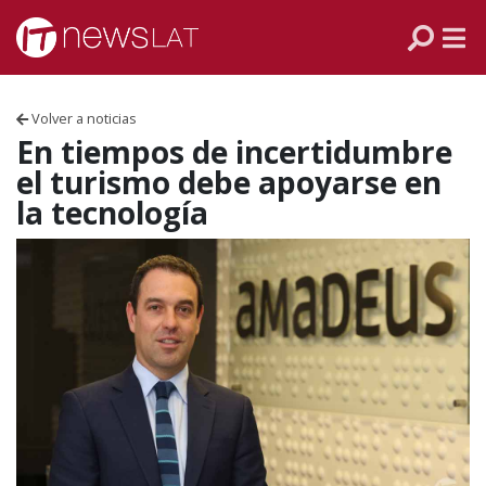
Skip to content
PANAMÁ
COLOMBIA
Volver a noticias
VENEZUELA
En tiempos de incertidumbre
el turismo debe apoyarse en
ECUADOR
la tecnología
PERÚ
CHILE
ARGENTINA
MÉXICO