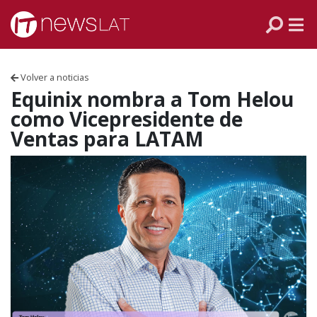
Skip to content
PANAMÁ
COLOMBIA
Volver a noticias
VENEZUELA
Equinix nombra a Tom Helou
como Vicepresidente de
ECUADOR
Ventas para LATAM
PERÚ
CHILE
ARGENTINA
MÉXICO