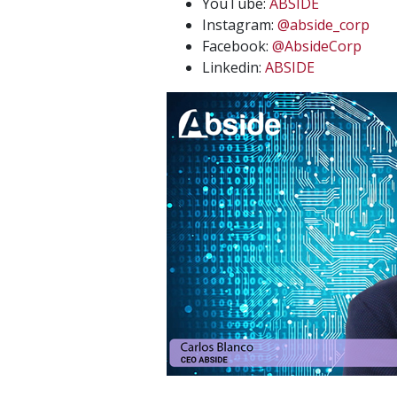
YouTube:
ABSIDE
Instagram:
@abside_corp
Facebook:
@AbsideCorp
Linkedin:
ABSIDE