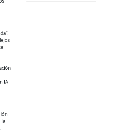
tos
,
da”.
lejos
te
ación
n IA
sión
 la
,