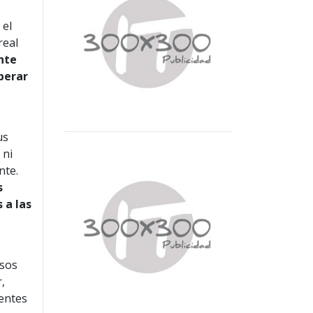
 el
real
nte
iberar
us
 ni
nte.
s
 a las
esos
,
ientes