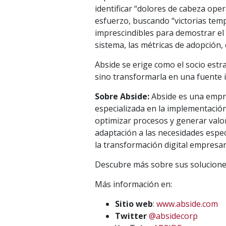
identificar “dolores de cabeza ope
esfuerzo, buscando “victorias temp
imprescindibles para demostrar el v
sistema, las métricas de adopción, 
Abside se erige como el socio estr
sino transformarla en una fuente i
Sobre Abside:
Abside es una empre
especializada en la implementación e
optimizar procesos y generar valo
adaptación a las necesidades espec
la transformación digital empresa
Descubre más sobre sus solucione
Más información en:
Sitio web
:
www.abside.com
Twitter
@absidecorp