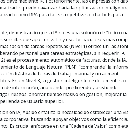
atos clave mediante IA. Posteriormente, las empresas con da
matizados pueden avanzar hacia la optimización inteligente
nzada como RPA para tareas repetitivas o chatbots para
le, demostrando que la IA no es una solución de “todo o na
s sencillas que aporten valor y escalar hacia usos más comp
omatización de tareas repetitivas (Nivel 1) ofrece un “asisten
iberando personal para tareas estratégicas, sin requerir IA
 2) es el procesamiento automático de facturas, donde la IA,
esamiento de Lenguaje Natural (PLN), “comprende” la inform
cción drástica de horas de trabajo manual y un aumento
 datos. En un Nivel 3, la gestión inteligente de documentos co
ión de información, analizando, prediciendo y asistiendo
tigar riesgos, ahorrar tiempo masivo en gestión, mejorar la
periencia de usuario superior.
rsión en IA, Abside enfatiza la necesidad de establecer una vi
gia corporativa, buscando apoyar objetivos como la eficiencia,
iento. Es crucial enfocarse en una “Cadena de Valor” completa