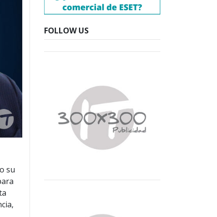
FOLLOW US
do su
para
ta
cia,