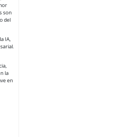
enor
os son
o del
a IA,
sarial.
cia,
n la
ave en