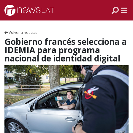
Skip to content
PANAMÁ
COLOMBIA
Volver a noticias
VENEZUELA
Gobierno francés selecciona a
IDEMIA para programa
ECUADOR
nacional de identidad digital
PERÚ
CHILE
ARGENTINA
MÉXICO