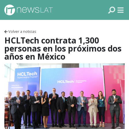
Skip to content
PANAMÁ
COLOMBIA
Volver a noticias
VENEZUELA
HCLTech contrata 1,300
personas en los próximos dos
ECUADOR
años en México
PERÚ
CHILE
ARGENTINA
MÉXICO