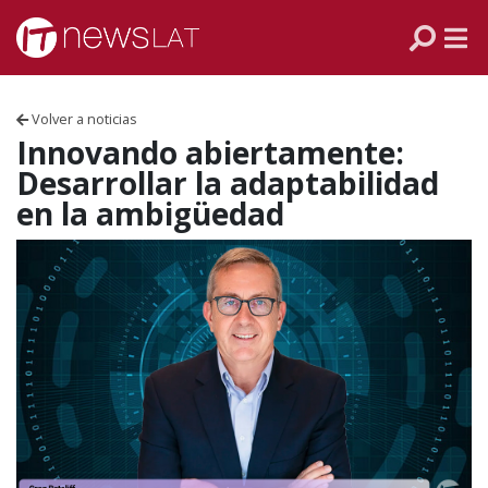
Skip to content
PANAMÁ
COLOMBIA
Volver a noticias
VENEZUELA
Innovando abiertamente:
Desarrollar la adaptabilidad
ECUADOR
en la ambigüedad
PERÚ
CHILE
ARGENTINA
MÉXICO