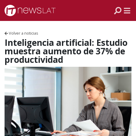
Skip to content
PANAMÁ
COLOMBIA
Volver a noticias
VENEZUELA
Inteligencia artificial: Estudio
muestra aumento de 37% de
ECUADOR
productividad
PERÚ
CHILE
ARGENTINA
MÉXICO