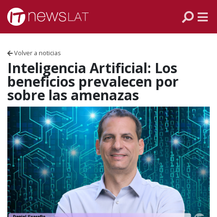
Skip to content
PANAMÁ
COLOMBIA
Volver a noticias
VENEZUELA
Inteligencia Artificial: Los
beneficios prevalecen por
ECUADOR
sobre las amenazas
PERÚ
CHILE
ARGENTINA
MÉXICO