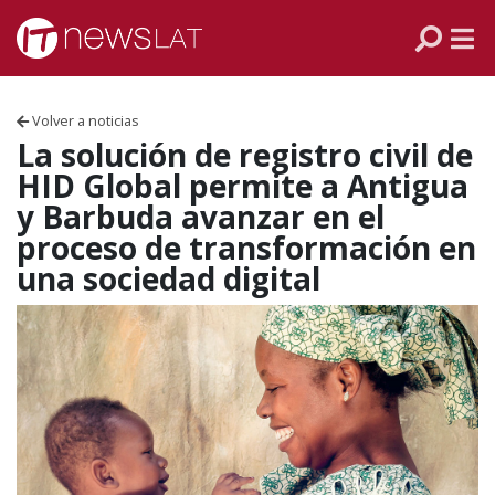
Skip to content
PANAMÁ
COLOMBIA
Volver a noticias
VENEZUELA
La solución de registro civil de
HID Global permite a Antigua
ECUADOR
y Barbuda avanzar en el
proceso de transformación en
PERÚ
una sociedad digital
CHILE
ARGENTINA
MÉXICO