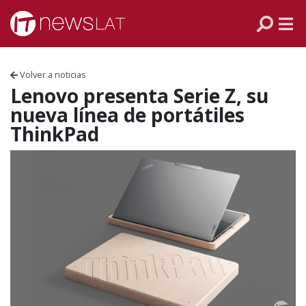
Skip to content
PANAMÁ
COLOMBIA
Volver a noticias
VENEZUELA
Lenovo presenta Serie Z, su
nueva línea de portátiles
ECUADOR
ThinkPad
PERÚ
CHILE
ARGENTINA
MÉXICO