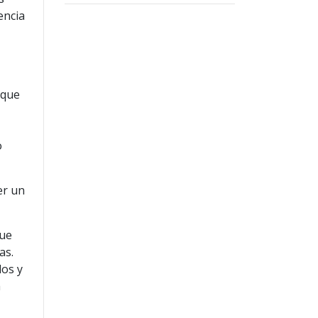
encia
 que
o
er un
que
as.
los y
a