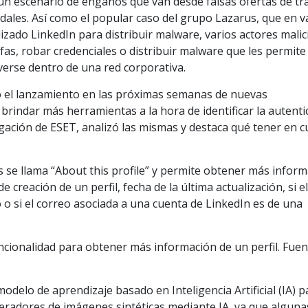
 un escenario de engaños que van desde falsas ofertas de tr
dales. Así como el popular caso del grupo Lazarus, que en v
lizado LinkedIn para distribuir malware, varios actores mali
afas, robar credenciales o distribuir malware que les permite
verse dentro de una red corporativa.
ó el lanzamiento en las próximas semanas de nuevas
brindar más herramientas a la hora de identificar la autenti
igación de ESET, analizó las mismas y destaca qué tener en 
 se llama “About this profile” y permite obtener más infor
 creación de un perfil, fecha de la última actualización, si e
 o si el correo asociada a una cuenta de LinkedIn es de una
uncionalidad para obtener más información de un perfil. Fuen
odelo de aprendizaje basado en Inteligencia Artificial (IA) p
generadores de imágenes sintéticas mediante IA, ya que alguna