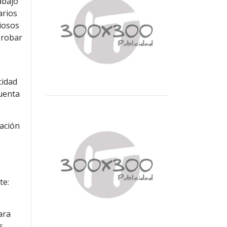
abajo
arios
ciosos
 robar
cidad
cuenta
mación
l
te:
ara
s