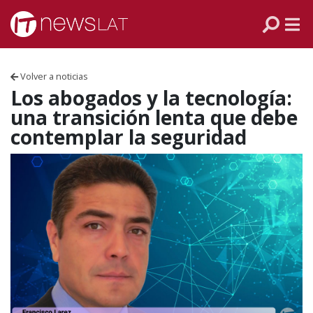
Skip to content
PANAMÁ
COLOMBIA
Volver a noticias
VENEZUELA
Los abogados y la tecnología:
una transición lenta que debe
ECUADOR
contemplar la seguridad
PERÚ
CHILE
ARGENTINA
MÉXICO