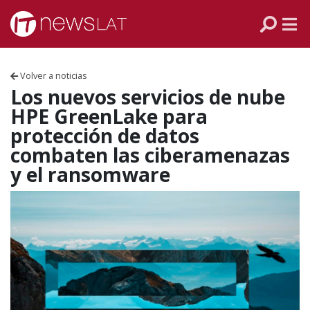
Skip to content
PANAMÁ
COLOMBIA
Volver a noticias
VENEZUELA
Los nuevos servicios de nube
HPE GreenLake para
ECUADOR
protección de datos
combaten las ciberamenazas
PERÚ
y el ransomware
CHILE
ARGENTINA
MÉXICO