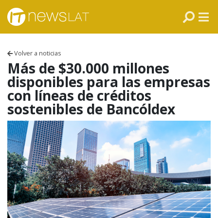
Skip to content
PANAMÁ
COLOMBIA
Volver a noticias
VENEZUELA
Más de $30.000 millones
disponibles para las empresas
ECUADOR
con líneas de créditos
sostenibles de Bancóldex
PERÚ
CHILE
ARGENTINA
MÉXICO