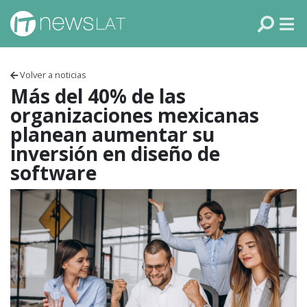
Skip to content
PANAMÁ
COLOMBIA
Volver a noticias
VENEZUELA
Más del 40% de las
organizaciones mexicanas
ECUADOR
planean aumentar su
inversión en diseño de
PERÚ
software
CHILE
ARGENTINA
MÉXICO