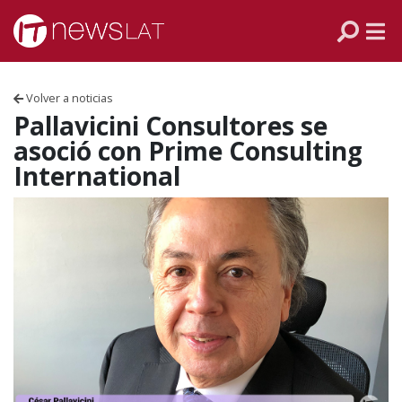
Skip to content
PANAMÁ
COLOMBIA
Volver a noticias
VENEZUELA
Pallavicini Consultores se
asoció con Prime Consulting
ECUADOR
International
PERÚ
CHILE
ARGENTINA
MÉXICO