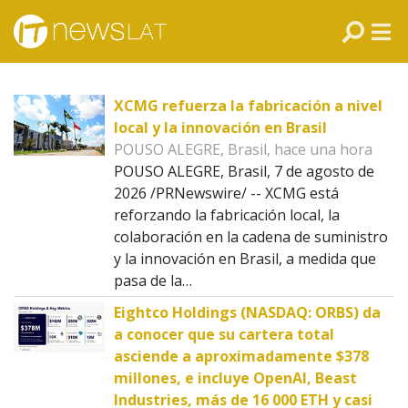
Skip to content
PANAMÁ
COLOMBIA
XCMG refuerza la fabricación a nivel
VENEZUELA
local y la innovación en Brasil
POUSO ALEGRE, Brasil, hace una hora
ECUADOR
POUSO ALEGRE, Brasil, 7 de agosto de
2026 /PRNewswire/ -- XCMG está
PERÚ
reforzando la fabricación local, la
colaboración en la cadena de suministro
CHILE
y la innovación en Brasil, a medida que
pasa de la…
ARGENTINA
Eightco Holdings (NASDAQ: ORBS) da
a conocer que su cartera total
MÉXICO
asciende a aproximadamente $378
millones, e incluye OpenAI, Beast
Industries, más de 16 000 ETH y casi