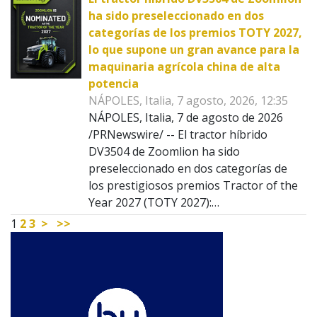
ha sido preseleccionado en dos
categorías de los premios TOTY 2027,
lo que supone un gran avance para la
maquinaria agrícola china de alta
potencia
NÁPOLES, Italia, 7 agosto, 2026, 12:35
NÁPOLES, Italia, 7 de agosto de 2026
/PRNewswire/ -- El tractor híbrido
DV3504 de Zoomlion ha sido
preseleccionado en dos categorías de
los prestigiosos premios Tractor of the
Year 2027 (TOTY 2027):…
1
2
3
>
>>