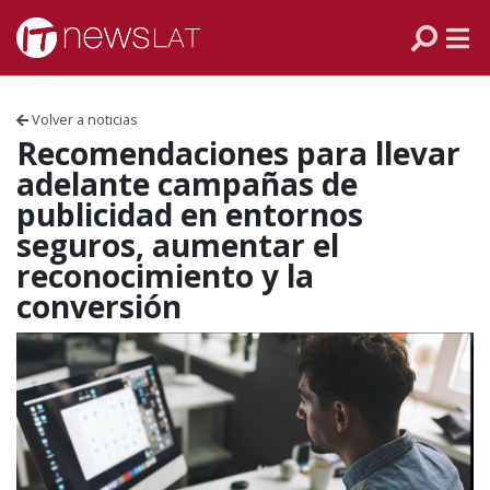
Skip to content
PANAMÁ
COLOMBIA
Volver a noticias
VENEZUELA
Recomendaciones para llevar
adelante campañas de
ECUADOR
publicidad en entornos
seguros, aumentar el
PERÚ
reconocimiento y la
conversión
CHILE
ARGENTINA
MÉXICO