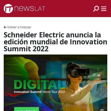
Skip to content
PANAMÁ
COLOMBIA
Volver a noticias
VENEZUELA
Schneider Electric anuncia la
edición mundial de Innovation
ECUADOR
Summit 2022
PERÚ
CHILE
ARGENTINA
MÉXICO