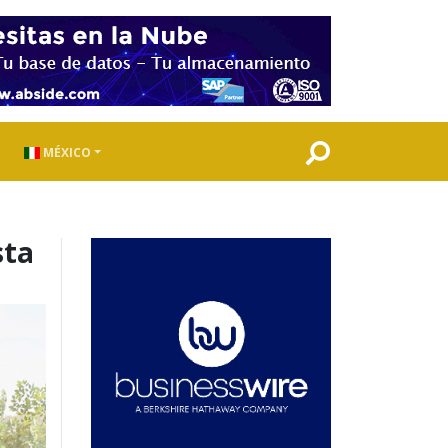
MÉXICO
sta