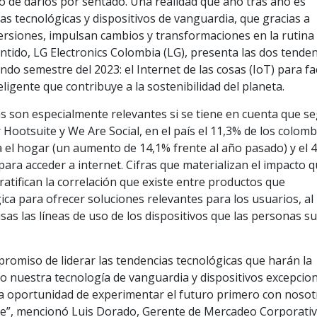
o de darlos por sentado. Una realidad que año tras año es
as tecnológicas y dispositivos de vanguardia, que gracias a
ersiones, impulsan cambios y transformaciones en la rutina
entido, LG Electronics Colombia (LG), presenta las dos tende
o semestre del 2023: el Internet de las cosas (IoT) para fac
eligente que contribuye a la sostenibilidad del planeta.
 son especialmente relevantes si se tiene en cuenta que se
 Hootsuite y We Are Social, en el país el 11,3% de los colom
ra el hogar (un aumento de 14,1% frente al año pasado) y el 
r para acceder a internet. Cifras que materializan el impacto 
y ratifican la correlación que existe entre productos que
ca para ofrecer soluciones relevantes para los usuarios, al
as las líneas de uso de los dispositivos que las personas s
omiso de liderar las tendencias tecnológicas que harán la
o nuestra tecnología de vanguardia y dispositivos excepcio
la oportunidad de experimentar el futuro primero con nosot
ble”, mencionó Luis Dorado, Gerente de Mercadeo Corporati