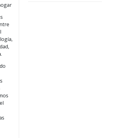
 hogar
as
entre
l
logía,
idad,
.
ado
n
os
a
tmos
el
as