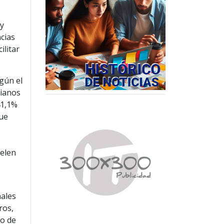
 y
ncias
ilitar
gún el
bianos
41,1%
que
uelen
nales
ros,
vo de