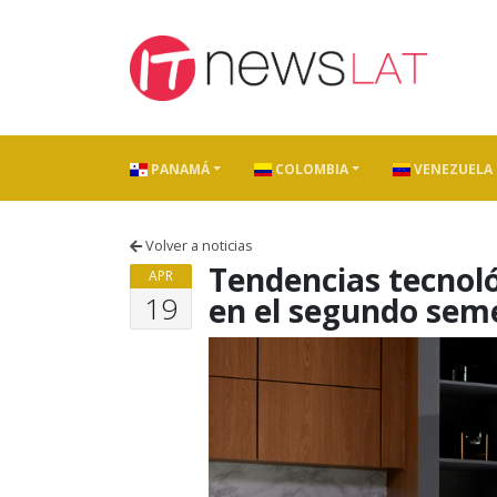
Skip to content
PANAMÁ
COLOMBIA
VENEZUELA
Volver a noticias
Tendencias tecnoló
APR
19
en el segundo sem