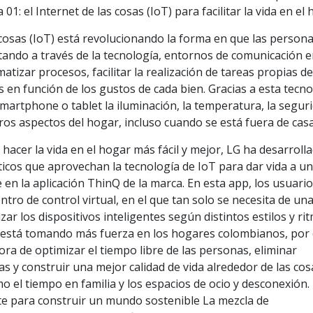
1: el Internet de las cosas (IoT) para facilitar la vida en el
s cosas (IoT) está revolucionando la forma en que las person
itando a través de la tecnología, entornos de comunicación 
tizar procesos, facilitar la realización de tareas propias de
 en función de los gustos de cada bien. Gracias a esta tecno
smartphone o tablet la iluminación, la temperatura, la segur
os aspectos del hogar, incluso cuando se está fuera de casa
 hacer la vida en el hogar más fácil y mejor, LG ha desarroll
cos que aprovechan la tecnología de IoT para dar vida a u
 en la aplicación ThinQ de la marca. En esta app, los usuari
tro de control virtual, en el que tan solo se necesita de un
ar los dispositivos inteligentes según distintos estilos y ri
z está tomando más fuerza en los hogares colombianos, por 
ora de optimizar el tiempo libre de las personas, eliminar
 y construir una mejor calidad de vida alrededor de las cos
el tiempo en familia y los espacios de ocio y desconexión.
nte para construir un mundo sostenible La mezcla de