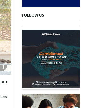
FOLLOW US
para
e es