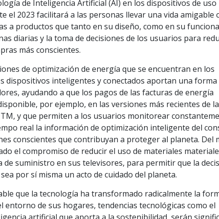
ogía de Inteligencia Artificial (AI) en los dispositivos de uso
e el 2023 facilitará a las personas llevar una vida amigable 
as a productos que tanto en su diseño, como en su funciona
as diarias y la toma de decisiones de los usuarios para redu
pras más conscientes.
ciones de optimización de energía que se encuentran en los
os dispositivos inteligentes y conectados aportan una forma
dores, ayudando a que los pagos de las facturas de energía
isponible, por ejemplo, en las versiones más recientes de l
DTM, y que permiten a los usuarios monitorear constanteme
iempo real la información de optimización inteligente del c
ones conscientes que contribuyan a proteger al planeta. Del
do el compromiso de reducir el uso de materiales material
 de suministro en sus televisores, para permitir que la deci
sea por sí misma un acto de cuidado del planeta.
able que la tecnología ha transformado radicalmente la for
el entorno de sus hogares, tendencias tecnológicas como el
ligencia artificial que aporta a la sostenibilidad, serán signifi