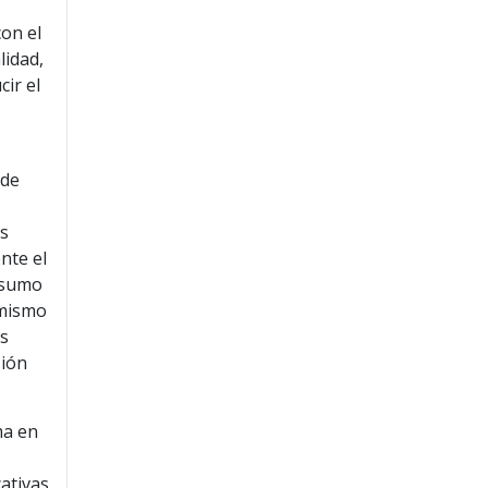
con el
lidad,
cir el
 de
as
nte el
onsumo
 mismo
es
sión
ma en
cativas