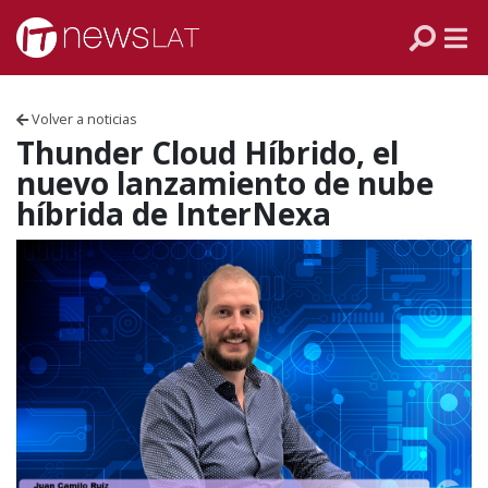
Skip to content
PANAMÁ
COLOMBIA
Volver a noticias
VENEZUELA
Thunder Cloud Híbrido, el
nuevo lanzamiento de nube
ECUADOR
híbrida de InterNexa
PERÚ
CHILE
ARGENTINA
MÉXICO