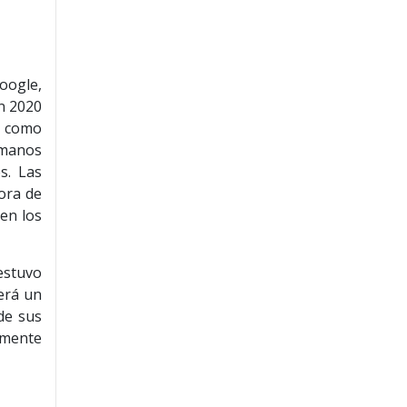
oogle,
n 2020
e como
 manos
s. Las
ora de
en los
estuvo
erá un
de sus
lmente