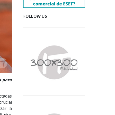
FOLLOW US
s para
ctadas
crucial
zar la
ltados