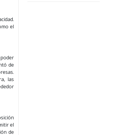
cidad.
omo el
 poder
ntó de
resas.
a, las
ededor
sición
tir el
ción de