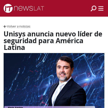
Skip to content
PANAMÁ
COLOMBIA
Volver a noticias
VENEZUELA
Unisys anuncia nuevo líder de
seguridad para América
ECUADOR
Latina
PERÚ
CHILE
ARGENTINA
MÉXICO