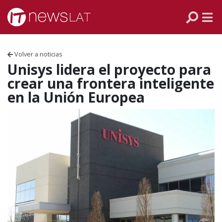
Skip to content
PANAMÁ
COLOMBIA
Volver a noticias
VENEZUELA
Unisys lidera el proyecto para
crear una frontera inteligente
ECUADOR
en la Unión Europea
PERÚ
CHILE
ARGENTINA
MÉXICO