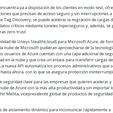
encuentra ya a disposición de los clientes en modo test, ofr
aciones que precisan de acceso seguro y sin interrupciones a 
ice Tag Discovery, se puede acelerar la migración de cargas 
 datos críticos mediante túneles hiperseguros y, además, se
ras zero trust.
ilidad de Unisys Stealth(cloud) para Microsoft Azure, de fo
en la nube de Microsoft pudieran aprovecharse de la tecnologí
os usuarios de Azure cuentan con una capa adicional de seg
dad en la nube y que crea un enlace para transferir cargas d
 La nueva API automatiza los procesos administrativos que s
hasta ahora, con lo que se asegura protección ininterrumpi
e seguridad clave para las empresas que quieren acelerar y
 nube de Azure con la más alta productividad y sin importar l
udhir Mehta, vicepresidente global de productos de seguridad
des de aislamiento dinámico para incomunicar rápidamente a