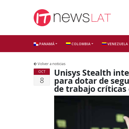
Skip to content
PANAMÁ
COLOMBIA
VENEZUELA
Volver a noticias
Unisys Stealth int
OCT
8
para dotar de segu
de trabajo críticas