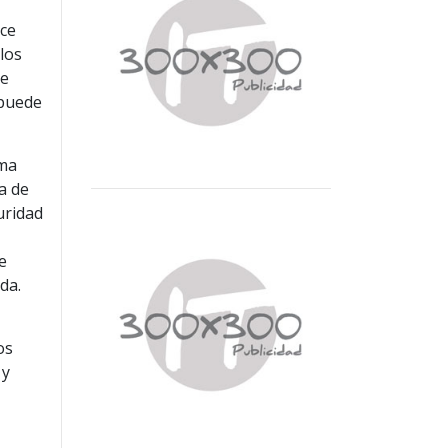
ece
los
de
 puede
rma
a de
uridad
e
e
da.
os
 y