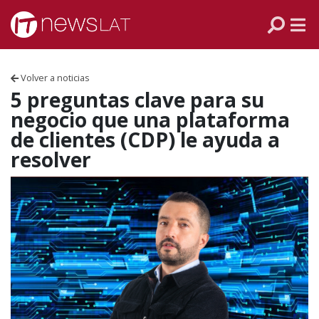
Skip to content
PANAMÁ
COLOMBIA
Volver a noticias
VENEZUELA
5 preguntas clave para su
negocio que una plataforma
ECUADOR
de clientes (CDP) le ayuda a
resolver
PERÚ
CHILE
ARGENTINA
MÉXICO