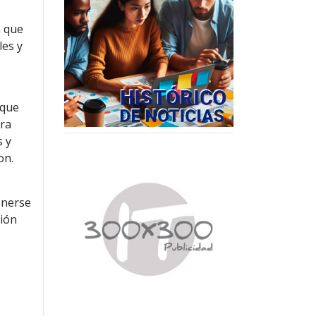
a que
les y
 que
ara
s y
on.
enerse
ción