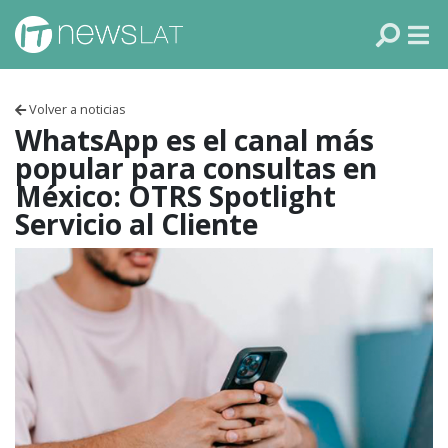
Skip to content
PANAMÁ
COLOMBIA
Volver a noticias
VENEZUELA
WhatsApp es el canal más
popular para consultas en
ECUADOR
México: OTRS Spotlight
Servicio al Cliente
PERÚ
CHILE
ARGENTINA
MÉXICO