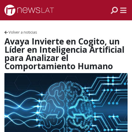
Skip to content
PANAMÁ
COLOMBIA
Volver a noticias
VENEZUELA
Avaya Invierte en Cogito, un
Líder en Inteligencia Artificial
ECUADOR
para Analizar el
Comportamiento Humano
PERÚ
CHILE
ARGENTINA
MÉXICO